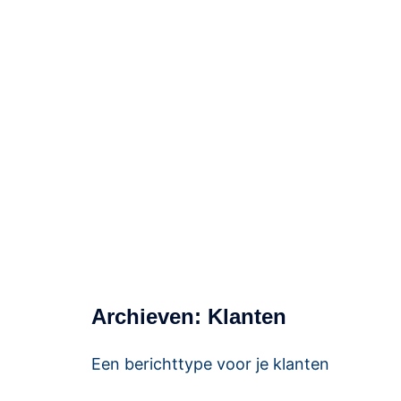
Service8
Voor dienstverlening met een acht!
Archieven:
Klanten
Een berichttype voor je klanten