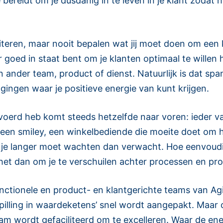
 bereidt om je dusdanig in te leven in je klant zodat 
literen, maar nooit bepalen wat jij moet doen om een
 goed in staat bent om je klanten optimaal te willen h
 ander team, product of dienst. Natuurlijk is dat sp
agingen waar je positieve energie van kunt krijgen.
voerd heb komt steeds hetzelfde naar voren: ieder van
et een smiley, een winkelbediende die moeite doet om 
 je langer moet wachten dan verwacht. Hoe eenvoudig h
het dan om je te verschuilen achter processen en pr
unctionele en product- en klantgerichte teams van Ag
pilling in waardeketens’ snel wordt aangepakt. Maar 
am wordt gefaciliteerd om te excelleren. Waar de ene 