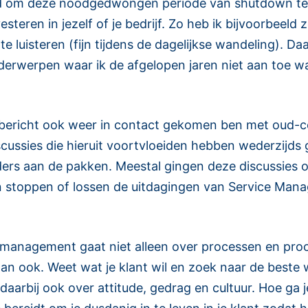
teld om deze noodgedwongen periode van shutdown te
teren in jezelf of je bedrijf. Zo heb ik bijvoorbeeld
3
te luisteren (fijn tijdens de dagelijkse wandeling). D
onderwerpen waar ik de afgelopen jaren niet aan toe 
dit bericht ook weer in contact gekomen ben met oud-
cussies die hieruit voortvloeiden hebben wederzijds
ders aan de pakken. Meestal gingen deze discussies
n stoppen of lossen de uitdagingen van Service Manag
e management gaat niet alleen over processen en pr
dan ook. Weet wat je klant wil en zoek naar de beste
arbij ook over attitude, gedrag en cultuur. Hoe ga j