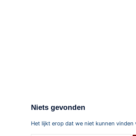
Service8
Voor dienstverlening met een acht!
Niets gevonden
Het lijkt erop dat we niet kunnen vinden