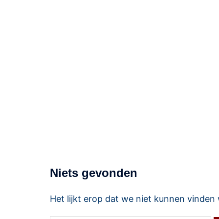
Service8
Voor dienstverlening met een acht!
Niets gevonden
Het lijkt erop dat we niet kunnen vinden