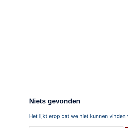
Service8
Voor dienstverlening met een acht!
Niets gevonden
Het lijkt erop dat we niet kunnen vinden