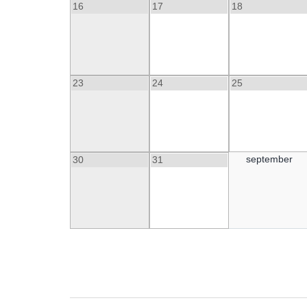
16
17
18
23
24
25
september
30
31