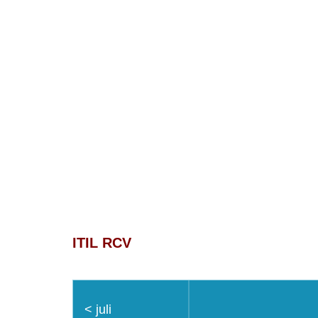
Service8
Voor dienstverlening met een acht!
ITIL RCV
<
juli