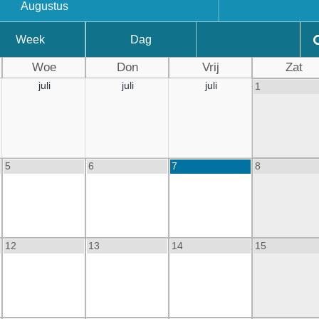
Augustus
Week
Dag
Woe
Don
Vrij
Zat
juli
juli
juli
1
5
6
7
8
12
13
14
15