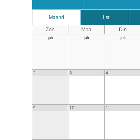
Maand
Lijst
Zon
Maa
Din
juli
juli
juli
2
3
4
9
10
11