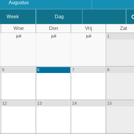
Augustus
Week
Dag
Woe
Don
Vrij
Zat
juli
juli
juli
1
5
6
7
8
12
13
14
15