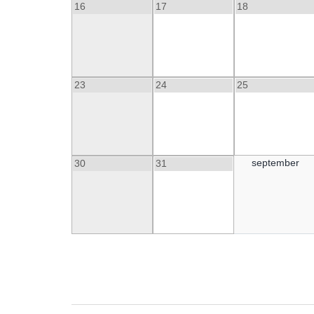
16
17
18
23
24
25
september
30
31