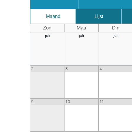
Maand
Lijst
Zon
Maa
Din
juli
juli
juli
2
3
4
9
10
11