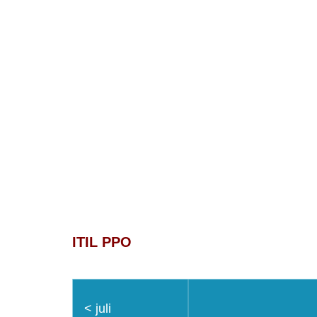
Service8
Voor dienstverlening met een acht!
ITIL PPO
<
juli