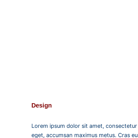
Service8
Voor dienstverlening met een acht!
Design
Lorem ipsum dolor sit amet, consectetur
eget, accumsan maximus metus. Cras eu nul