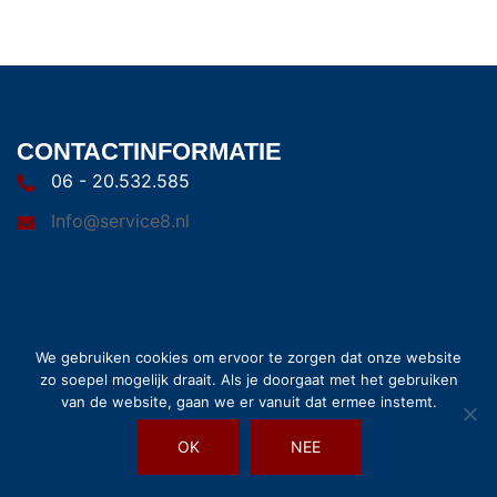
CONTACTINFORMATIE
06 - 20.532.585
Info@service8.nl
We gebruiken cookies om ervoor te zorgen dat onze website
zo soepel mogelijk draait. Als je doorgaat met het gebruiken
© 2026 Service8. Trots aangedreven door
Sydney
van de website, gaan we er vanuit dat ermee instemt.
OK
NEE