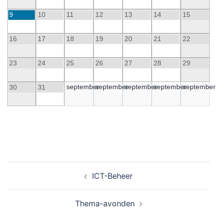
9
10
11
12
13
14
15
16
17
18
19
20
21
22
23
24
25
26
27
28
29
september
september
september
september
september
30
31
ICT-Beheer
Thema-avonden