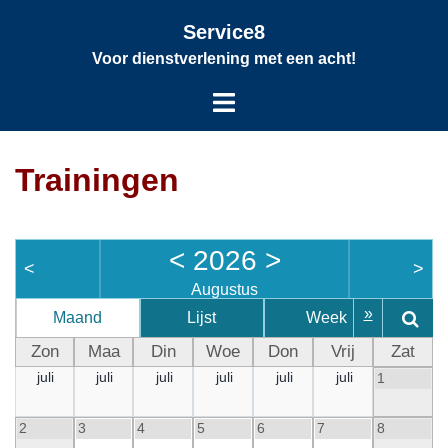
Service8
Voor dienstverlening met een acht!
Trainingen
<
2026
>
<
>
Augustus
»
Maand
Lijst
Week
D
Zon
Maa
Din
Woe
Don
Vrij
Zat
juli
juli
juli
juli
juli
juli
1
2
3
4
5
6
7
8