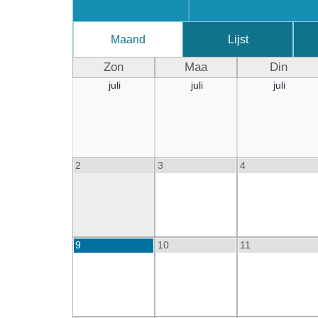
Maand
Lijst
Zon
Maa
Din
juli
juli
juli
2
3
4
9
10
11