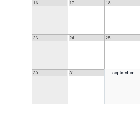
16
17
18
23
24
25
september
30
31