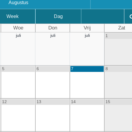
Augustus
Week
Dag
Woe
Don
Vrij
Zat
juli
juli
juli
1
5
6
7
8
12
13
14
15