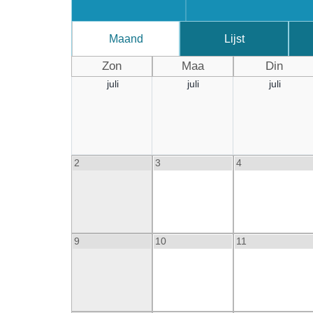
Maand
Lijst
Zon
Maa
Din
juli
juli
juli
2
3
4
9
10
11