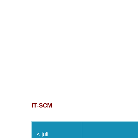
Service8
Voor dienstverlening met een acht!
IT-SCM
<
juli