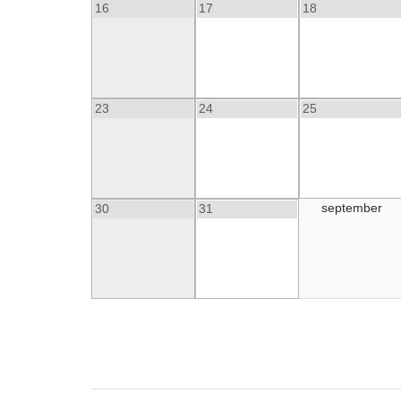
16
17
18
23
24
25
september
30
31