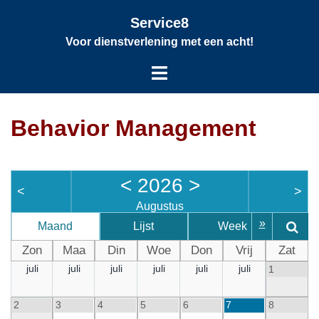
Service8
Voor dienstverlening met een acht!
Behavior Management
<
2026
>
<
>
Augustus
»
Maand
Lijst
Week
D
Zon
Maa
Din
Woe
Don
Vrij
Zat
juli
juli
juli
juli
juli
juli
1
2
3
4
5
6
7
8