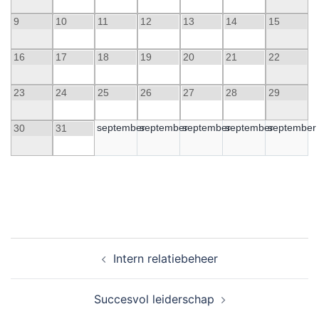
9
10
11
12
13
14
15
16
17
18
19
20
21
22
23
24
25
26
27
28
29
september
september
september
september
september
30
31
Intern relatiebeheer
Succesvol leiderschap